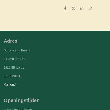
D
D
S
D
e
e
h
e
l
e
a
l
e
l
r
e
n
e
n
Adres
Guitars and Beans
Botermarkt 21
2311 EN Leiden
071 8894838
Mail ons!
Openingstijden
maandag: gesloten