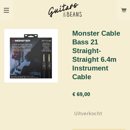
Ga
direct
naar
de
hoofdinhoud
Monster Cable
Bass 21
Straight-
Straight 6.4m
Instrument
Cable
€ 69,00
Uitverkocht