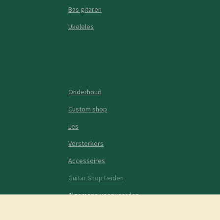
Bas gitaren
Ukeleles
Onderhoud
Custom shop
Les
Versterkers
Accessoires
Guitar Shop Leiden
Algemene voorwaarden
1© 2020 - 2023 Guitars & Beans Leiden