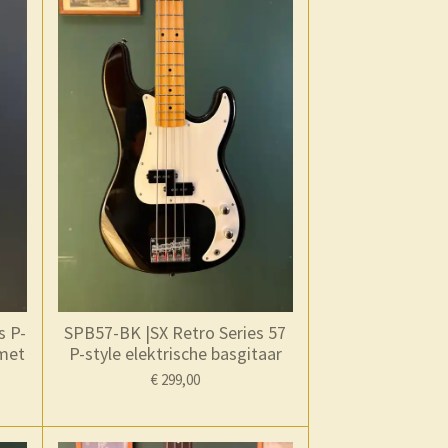
s P-
SPB57-BK |SX Retro Series 57
 met
P-style elektrische basgitaar
€ 299,00