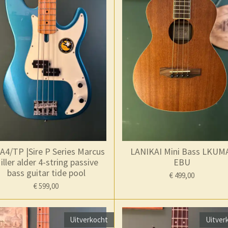
A4/TP |Sire P Series Marcus
LANIKAI Mini Bass LKUM
iller alder 4-string passive
EBU
bass guitar tide pool
€ 499,00
€ 599,00
Uitverkocht
Uitver