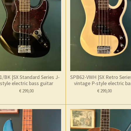
1/BK |SX Standard Series J-
SPB62-VWH |SX Retro Serie
style electric bass guitar
vintage P-style electric ba
€ 299,00
€ 299,00