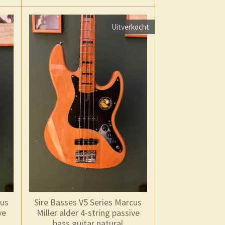
Uitverkocht
cus
Sire Basses V5 Series Marcus
ve
Miller alder 4-string passive
h
bass guitar natural