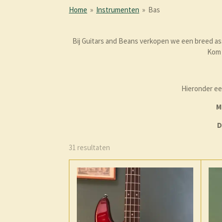
Home
»
Instrumenten
»
Bas
Bij Guitars and Beans verkopen we een breed ass
Kom 
Hieronder een
M
D
31 resultaten