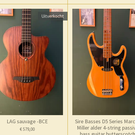
Uitverkocht
LAG sauvage -BCE
Sire Basses D5 Series Mar
Miller alder 4-string passi
€ 579,00
bass guitar butterscotc