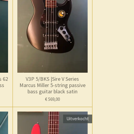
s 62
V3P 5/BKS |Sire V Series
ss
Marcus Miller 5-string passive
bass guitar black satin
€ 569,00
Uitverkocht