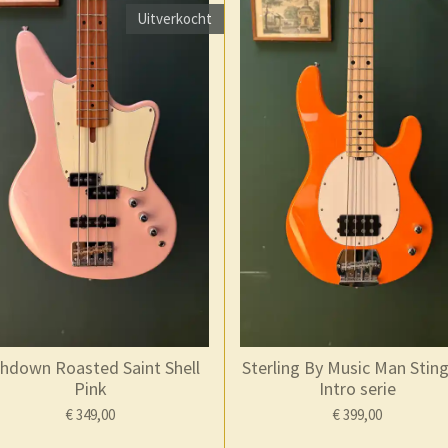
Uitverkocht
hdown Roasted Saint Shell
Sterling By Music Man Stin
Pink
Intro serie
€ 349,00
€ 399,00