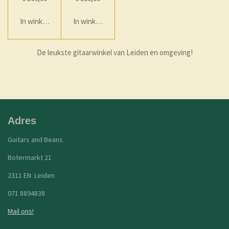
In winkelwagen
In winkelwagen
De leukste gitaarwinkel van Leiden en omgeving!
Adres
Guitars and Beans
Botermarkt 21
2311 EN Leiden
071 8894838
Mail ons!