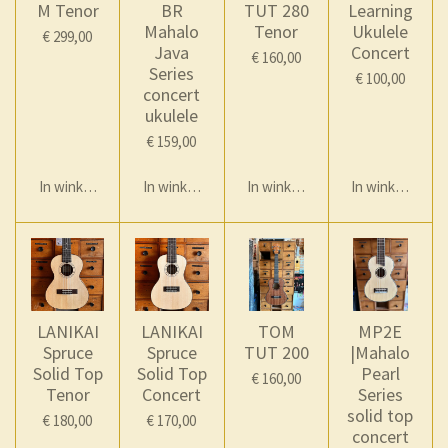
M Tenor
BR
TUT 280
Learning
Mahalo
Tenor
Ukulele
€ 299,00
Java
Concert
€ 160,00
Series
€ 100,00
concert
ukulele
€ 159,00
In winkelwagen
In winkelwagen
In winkelwagen
In winkelwage
LANIKAI
LANIKAI
TOM
MP2E
Spruce
Spruce
TUT 200
|Mahalo
Solid Top
Solid Top
Pearl
€ 160,00
Tenor
Concert
Series
solid top
€ 180,00
€ 170,00
concert