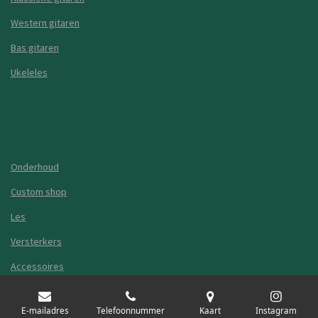
Western gitaren
Bas gitaren
Ukeleles
Onderhoud
Custom shop
Les
Versterkers
Accessoires
Guitar Shop Leiden
E-mailadres
Telefoonnummer
Kaart
Instagram
Algemene voorwaarden