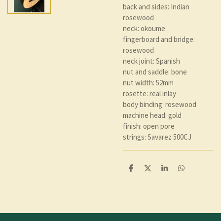
back and sides: Indian
rosewood
neck: okoume
fingerboard and bridge:
rosewood
neck joint: Spanish
nut and saddle: bone
nut width: 52mm
rosette: real inlay
body binding: rosewood
machine head: gold
finish: open pore
strings: Savarez 500CJ
D
D
S
D
e
e
h
e
l
e
a
l
e
l
r
e
n
e
n