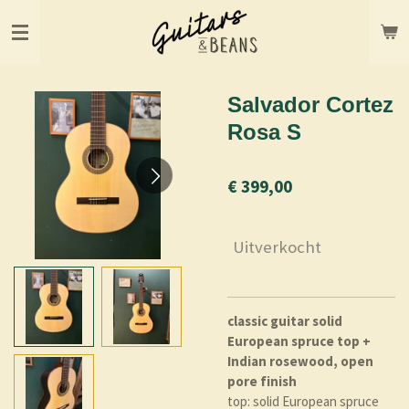
Ga
direct
naar
de
hoofdinhoud
Salvador Cortez
Rosa S
€ 399,00
Uitverkocht
classic guitar solid
European spruce top +
Indian rosewood, open
pore finish
top: solid European spruce