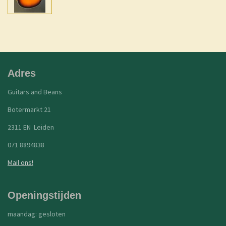
l
e
a
l
e
l
r
e
n
e
n
Adres
Guitars and Beans
Botermarkt 21
2311 EN Leiden
071 8894838
Mail ons!
Openingstijden
maandag: gesloten