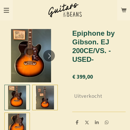
Ga
direct
naar
de
hoofdinhoud
Epiphone by
Gibson. EJ
200CE/VS. -
USED-
€ 399,00
Uitverkocht
D
D
S
D
e
e
h
e