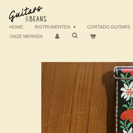
Ga
direct
naar
de
HOME
INSTRUMENTEN
CORTADO GUITARS
hoofdinhoud
ONZE MERKEN