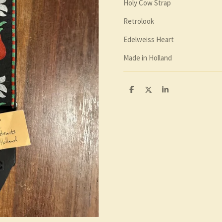
Holy Cow Strap
Retrolook
Edelweiss Heart
Made in Holland
D
D
S
e
e
h
l
e
a
e
l
r
n
e