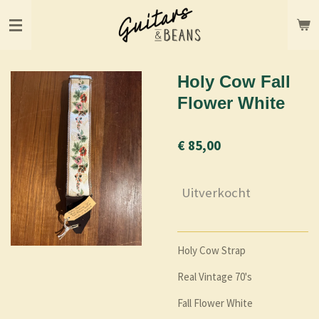
Ga
direct
naar
de
hoofdinhoud
Holy Cow Fall
Flower White
€ 85,00
Uitverkocht
Holy Cow Strap
Real Vintage 70's
Fall Flower White