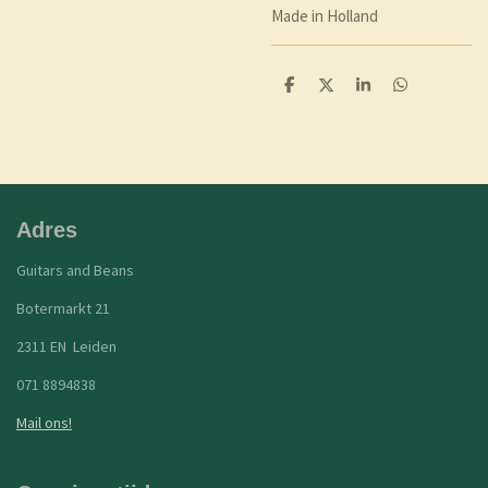
Made in Holland
D
D
S
D
e
e
h
e
l
e
a
l
e
l
r
e
n
e
n
Adres
Guitars and Beans
Botermarkt 21
2311 EN Leiden
071 8894838
Mail ons!