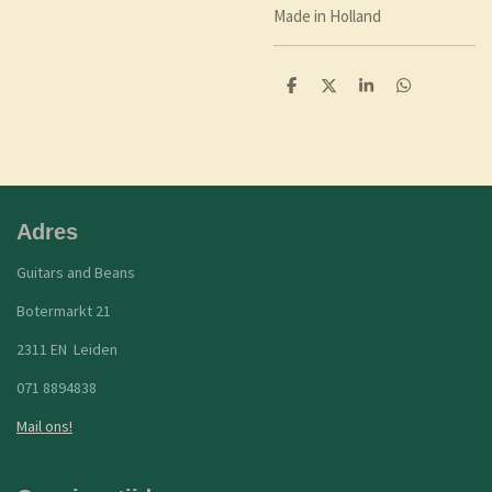
Made in Holland
D
D
S
D
e
e
h
e
l
e
a
l
e
l
r
e
n
e
n
Adres
Guitars and Beans
Botermarkt 21
2311 EN Leiden
071 8894838
Mail ons!