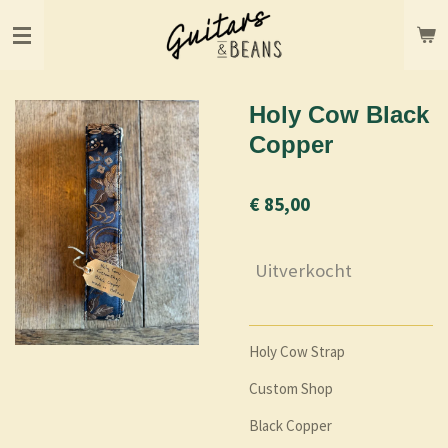
Ga
direct
naar
de
hoofdinhoud
Holy Cow Black
Copper
€ 85,00
Uitverkocht
Holy Cow Strap
Custom Shop
Black Copper