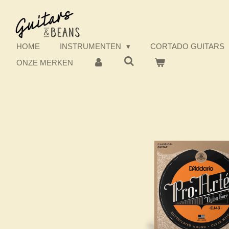
Ga
direct
naar
de
HOME
INSTRUMENTEN
CORTADO GUITARS
hoofdinhoud
ONZE MERKEN