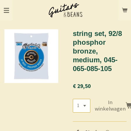
Ga
direct
naar
de
hoofdinhoud
string set, 92/8
phosphor
bronze,
medium, 045-
065-085-105
€ 29,50
In
winkelwagen