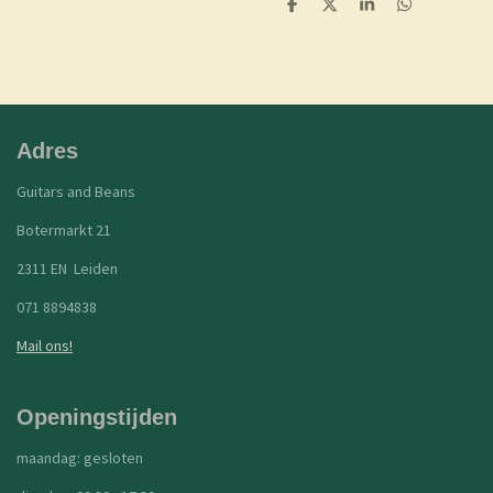
D
D
S
D
e
e
h
e
l
e
a
l
e
l
r
e
n
e
n
Adres
Guitars and Beans
Botermarkt 21
2311 EN Leiden
071 8894838
Mail ons!
Openingstijden
maandag: gesloten