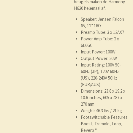
beugels maken de Harmony
H620 helemaal af.
Speaker: Jensen Falcon
65, 12” 16Ω
Preamp Tube: 3 x 12AX7
Power Amp Tube: 2 x
6L6GC
Input Power: 100W
Output Power: 20W
Input Rating: 100V 50-
60Hz (JP), 120V 60Hz
(US), 220-240V 50Hz
(EUR/AUS)
Dimensions: 23.8 x 19.2 x
10.6 inches, 605 x 487 x
270 mm
Weight: 46.3 lbs / 21 kg
Footswitchable Features:
Boost, Tremolo, Loop,
Reverb "