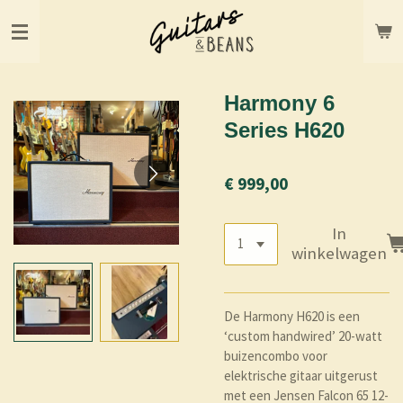
Ga
direct
naar
de
hoofdinhoud
Harmony 6
Series H620
€ 999,00
In
winkelwagen
De Harmony H620 is een
‘custom handwired’ 20-watt
buizencombo voor
elektrische gitaar uitgerust
met een Jensen Falcon 65 12-