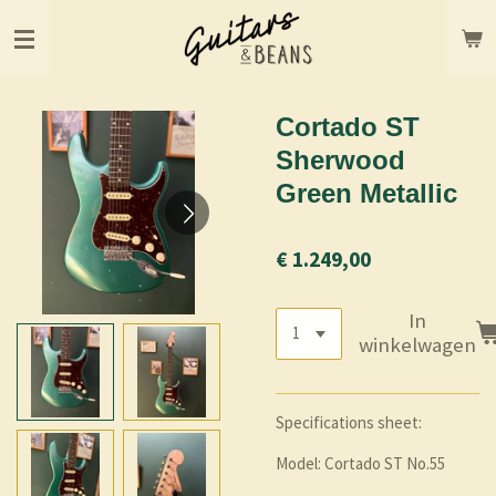
Ga
direct
naar
de
hoofdinhoud
Cortado ST
Sherwood
Green Metallic
€ 1.249,00
In
winkelwagen
Specifications sheet:
Model:
Cortado ST No.55